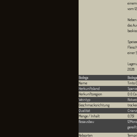
einem
vom 12
Neben 
das Au
baskisc
Speise
Fleisc
einer 
Lageru
2028.
Bodega
Bodega
Name
Tinto 
Herkunftsland
Spani
Herkunftsregion
D.O.Ca
Weintyp
Rotwe
Geschmacksrichtung
trocke
Qualität
Crianz
Menge / Inhalt
0,75l
Fassausbau
12Mona
gerei
Rebsorten
Tempr