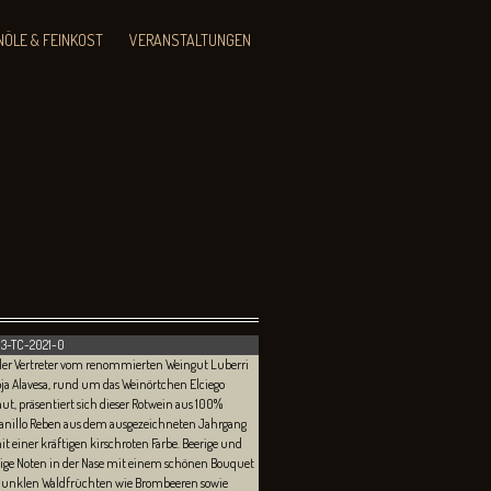
NÖLE & FEINKOST
VERANSTALTUNGEN
13-TC-2021-0
ller Vertreter vom renommierten Weingut Luberri
oja Alavesa, rund um das Weinörtchen Elciego
ut, präsentiert sich dieser Rotwein aus 100%
nillo Reben aus dem ausgezeichneten Jahrgang
it einer kräftigen kirschroten Farbe. Beerige und
ige Noten in der Nase mit einem schönen Bouquet
dunklen Waldfrüchten wie Brombeeren sowie