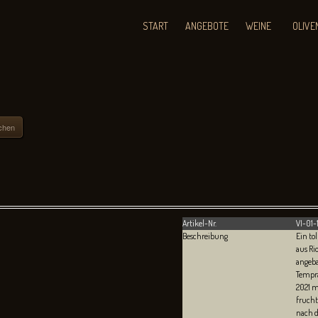
START
ANGEBOTE
WEINE
OLIVE
chen
Artikel-Nr.
VI-01-
Beschreibung
Ein to
aus Ri
angeba
Tempra
2021 m
frucht
nach 