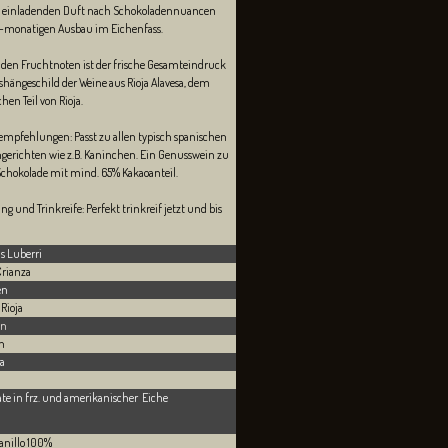
 einladenden Duft nach Schokoladennuancen
-monatigen Ausbau im Eichenfass.
den Fruchtnoten ist der frische Gesamteindruck
shängeschild der Weine aus Rioja Alavesa, dem
hen Teil von Rioja.
empfehlungen: Passt zu allen typisch spanischen
hgerichten wie z.B. Kaninchen. Ein Genusswein zu
Schokolade mit mind. 65% Kakaoanteil.
ng und Trinkreife: Perfekt trinkreif jetzt und bis
s Luberri
Crianza
en
 Rioja
in
n
a
te in frz. und amerikanischer Eiche
ft
anillo 100%