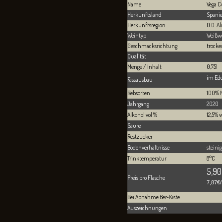
Name
Vega C
Herkunftsland
Spani
Herkunftsregion
D.O. A
Weintyp
Weißw
Geschmacksrichtung
trocke
Qualität
Menge / Inhalt
0,75l
im Ede
Fassausbau
Rebsorten
100% 
Jahrgang
2020
Alkohol vol %
12,5% v
Säure
Restzucker
Bodenverhältnisse
steini
Trinktemperatur
8°C
5,90
Preis pro Flasche
7,87€/
Bei Abnahme 6er-Kiste
Auszeichnungen