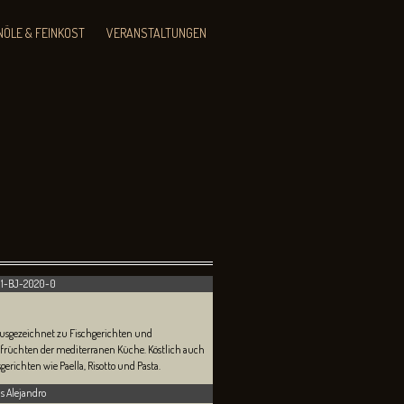
NÖLE & FEINKOST
VERANSTALTUNGEN
01-BJ-2020-0
ausgezeichnet zu Fischgerichten und
früchten der mediterranen Küche. Köstlich auch
sgerichten wie Paella, Risotto und Pasta.
s Alejandro