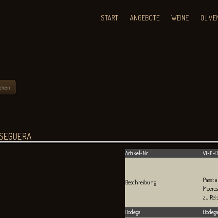
START
ANGEBOTE
WEINE
OLIVE
chen
SEGUERA
Artikel-Nr.
VI-11-
Passt 
Beschreibung
Meeres
zu Rei
Bodega
Bodega