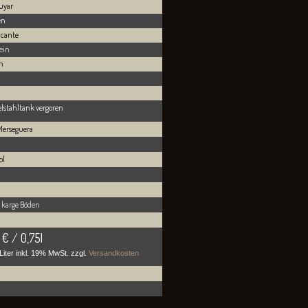
uyar
en
licante
ein
n
lstahltank vergoren
Merseguera
ol
g karge Böden
 € / 0,75l
Liter
inkl. 19% MwSt. zzgl.
Versandkosten