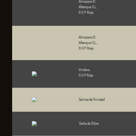
Almazara El
Alberque S.L.,
D.O.P. Rioja
Almazara El
Alberque S.L.,
D.O.P. Rioja
Vindaro,
D.O.P Rioja
Salinas de Trinidad
Delta de l'Ebre