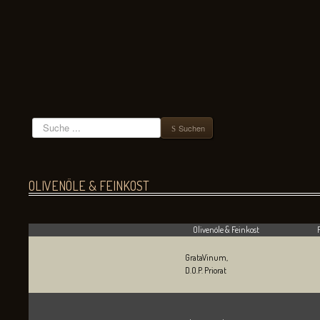
Suchen
Suchen
OLIVENÖLE & FEINKOST
Olivenöle & Feinkost
GrataVinum,
D.O.P. Priorat